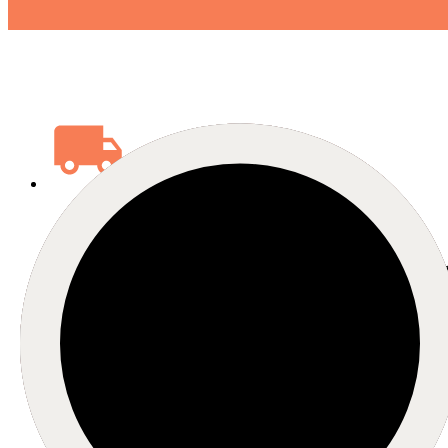
ultra
X
-direkt
Noch schneller geht es nicht: Wir holen Ihre Sendun
sofort ab und bringen sie direkt zum Zielort! Schnell u
unkompliziert.
Mehr erfahren